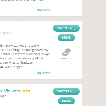
więcej info
ZAREZERWUJ
raga 1 •
DETAL
orii trzygwiazdkowe hotele w
 centrum Pragi, na brzegu Wełtawy,
nábřeží (nabrzeże Smetany), sdkąd
ki
. Łatwy dostęp do wszystkich
tarego Miasta, Hradczan
) i wiele innych.
więcej info
ue Old Town
ZAREZERWUJ
raga 1 •
DETAL