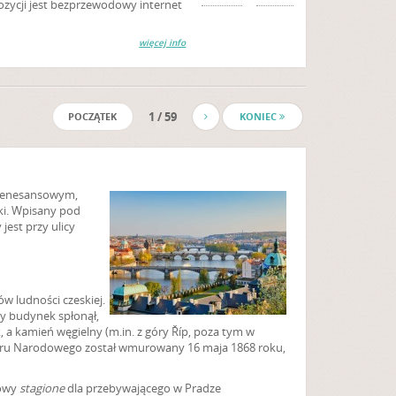
zycji jest bezprzewodowy internet
więcej info
1 / 59
POCZĄTEK
KONIEC
orenesansowym,
uki. Wpisany pod
est przy ulicy
w ludności czeskiej.
ny budynek spłonął,
 a kamień węgielny (m.in. z góry Říp, poza tym w
atru Narodowego został wmurowany 16 maja 1868 roku,
iowy
stagione
dla przebywającego w Pradze