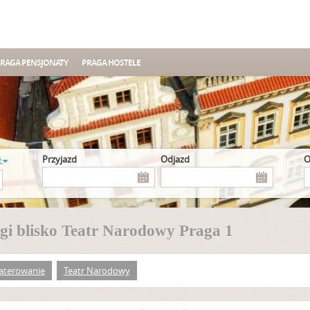
RAGA PENSJONATY
PRAGA HOSTELE
e
Przyjazd
Odjazd
gi blisko Teatr Narodowy Praga 1
aterowanie
Teatr Narodowy