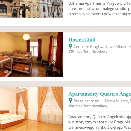
Bohemia Apartments Prague Old Tow
apartamentów, od małego studio, p
trzema sypialniami i powierzchnią m
Hostel Chili
Centrum Pragi
→
Nowe Miasto, P
330 m od Teatr Narodowy
Apartamenty Quattro Ange
Praga centrum
→
Nowe Miasto, P
350 m od Teatr Narodowy
Apartamenty Quattro Angeli oferują
w historycznym centrrum Pragi, blis
tramwajowego, rynku Świętego Wacł