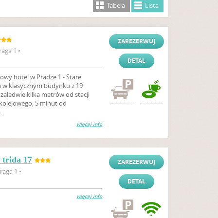
Tabela
Lista
ZAREZERWUJ
raga 1 •
DETAL
owy hotel w Pradze 1 - Stare
gi w klasycznym budynku z 19
 zaledwie kilka metrów od stacji
 kolejowego, 5 minut od
.
więcej info
trida 17
ZAREZERWUJ
raga 1 •
DETAL
więcej info