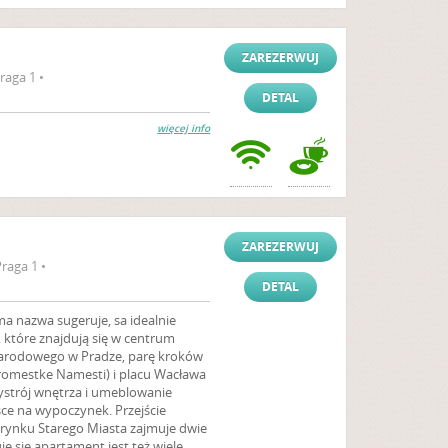
ZAREZERWUJ
raga 1 •
DETAL
więcej info
ZAREZERWUJ
raga 1 •
DETAL
ma nazwa sugeruje, sa idealnie
które znajdują się w centrum
Narodowego w Pradze, parę kroków
romestke Namesti) i placu Wacława
ystrój wnętrza i umeblowanie
sce na wypoczynek. Przejście
rynku Starego Miasta zajmuje dwie
uje się apartament jest też wiele