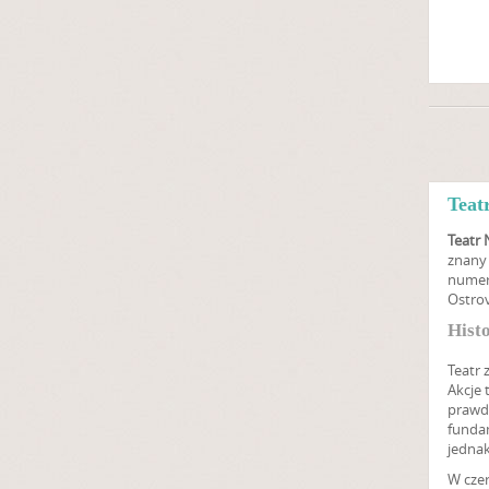
Teat
Teatr
znany 
numere
Ostrov
Hist
Teatr 
Akcje 
prawdo
funda
jednak
W cze