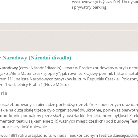
wystawowego (výstaviště). Do dyspo
i prywatny parking.
r Narodowy (Národní divadlo)
 Narodowy
(czes.: Národní divadlo) – teatr w Pradze zbudowany w stylu ne
jako „Alma Mater czeskiej opery”, jak również krajowy pomnik historii i szt
m 111. na listę Narodowych zabytków kultury Republiki Czeskiej. Położony j
ní 1 w dzielnicy Praha 1 (Nové Město).
oria
został zbudowany za pieniądze pochodzące ze zbiórek społecznych oraz daró
takie na dużą skalę trzeba było organizować dwukrotnie, ponieważ pierwot
podobnie podpalony przez służby austriackie. Projektantem był Josef Zítek,
mentach teatru są kamienie z 19 ważnych miejsc czeskich) pod budowę Te
 prace szły dość opieszale.
rwcu 1881 roku urządzono tu w nadal nieukończonym teatrze dziesięciodn