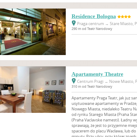
Residence Bologna
Praga centrum
→
Stare Miasto, P
290 m od Teatr Narodowy
Apartamenty Theatre
Centrum Pragi
→
Nowe Miasto, P
310 m od Teatr Narodowy
Apartamenty Praga Teatr, jak juz sa
usytuowane apartamenty w Pradze, 
Nowego Miasta, niedaleko Teatru 
od rynku Starego Miasta (Praha Sta
(Praha Vaclavske namesti). Ładny w
sprawiają, że jest to przyjemne miej
spacerem do placu Wacława, lub do 
minuty. Przy ulicy, przy której znajd