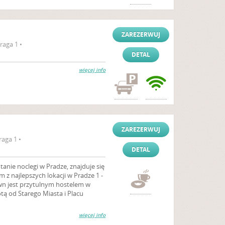
ZAREZERWUJ
raga 1 •
DETAL
więcej info
ZAREZERWUJ
raga 1 •
DETAL
anie noclegi w Pradze, znajduje się
m z najlepszych lokacji w Pradze 1 -
wn jest przytulnym hostelem w
tą od Starego Miasta i Placu
więcej info