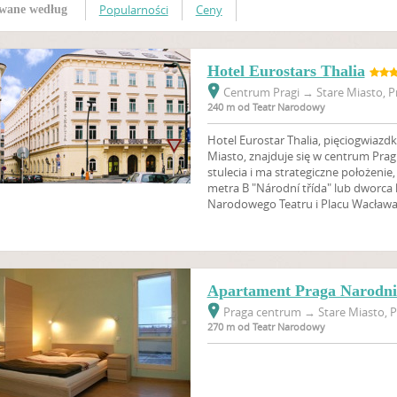
Popularności
Ceny
wane według
Hotel Eurostars Thalia
Centrum Pragi
→
Stare Miasto, P
240 m od Teatr Narodowy
Hotel Eurostar Thalia, pięciogwiazdk
Miasto, znajduje się w centrum Pra
stulecia i ma strategiczne położenie,
metra B "Národní třída" lub dworca
Narodowego Teatru i Placu Wacława
Apartament Praga Narodni 
Praga centrum
→
Stare Miasto, P
270 m od Teatr Narodowy