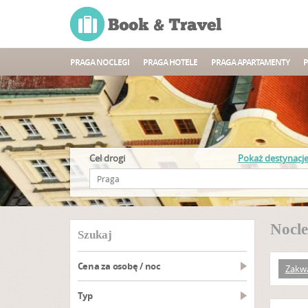
PRAGA NOCLEGI
PRAGA HOTELE
PRAGA APARTAMENTY
P
Cel drogi
Pokaż destynacj
Nocle
szukaj
Cena za osobę / noc
Zakw
Typ