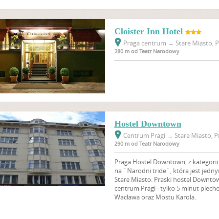
Cloister Inn Hotel
Praga centrum
→
Stare Miasto, P
280 m od Teatr Narodowy
Hostel Downtown
Centrum Pragi
→
Stare Miasto, P
290 m od Teatr Narodowy
Praga Hostel Downtown, z kategorii t
na `Narodni tride`, która jest jedny
Stare Miasto. Praski hostel Downto
centrum Pragi - tylko 5 minut piecho
Wacława oraz Mostu Karola.