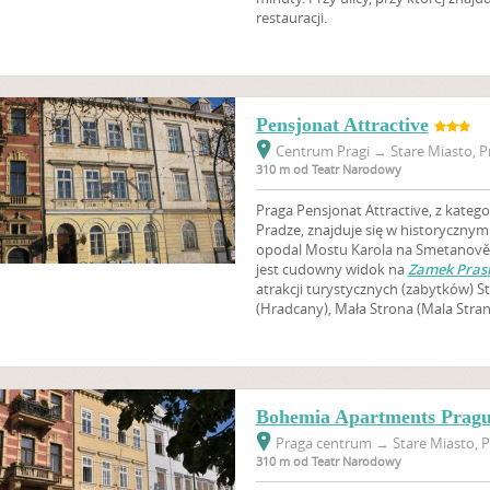
restauracji.
Pensjonat Attractive
Centrum Pragi
→
Stare Miasto, P
310 m od Teatr Narodowy
Praga Pensjonat Attractive, z kateg
Pradze, znajduje się w historycznym
opodal Mostu Karola na Smetanově 
jest cudowny widok na
Zamek Pras
atrakcji turystycznych (zabytków) S
(Hradcany), Mała Strona (Mala Strana
Bohemia Apartments Prag
Praga centrum
→
Stare Miasto, P
310 m od Teatr Narodowy