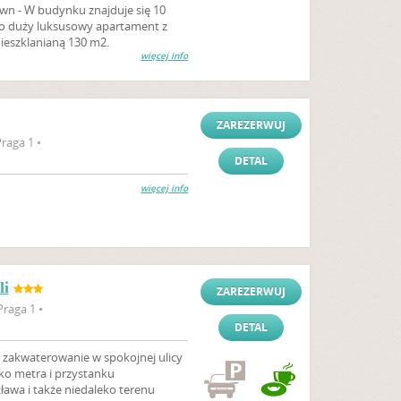
n - W budynku znajduje się 10
o duży luksusowy apartament z
ieszklanianą 130 m2.
więcej info
ZAREZERWUJ
raga 1 •
DETAL
więcej info
li
ZAREZERWUJ
raga 1 •
DETAL
 zakwaterowanie w spokojnej ulicy
ko metra i przystanku
awa i także niedaleko terenu