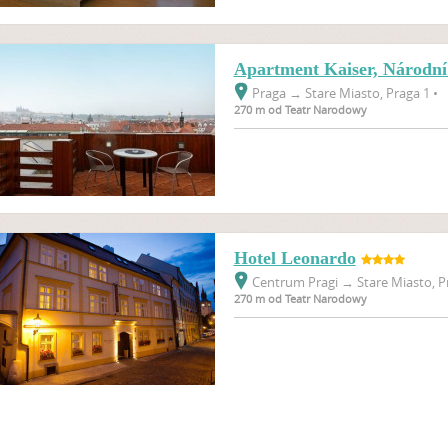
Apartment Kaiser, Národní 
Praga
→
Stare Miasto, Praga 1 •
270 m od Teatr Narodowy
Hotel Leonardo
Centrum Pragi
→
Stare Miasto, P
270 m od Teatr Narodowy