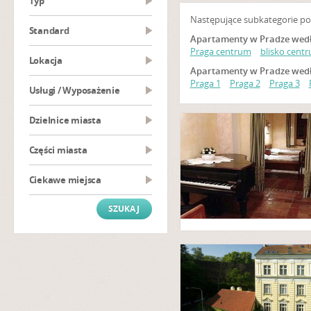
Typ
Następujące subkategorie po
Standard
Apartamenty w Pradze wedłu
Praga centrum
blisko cent
Lokacja
Apartamenty w Pradze wedłu
Praga 1
Praga 2
Praga 3
Usługi / Wyposażenie
Dzielnice miasta
Części miasta
Ciekawe miejsca