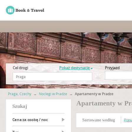
Cel drogi
Pokaż destynacje
Przyjazd
Praga, Czechy
→
Noclegi w Pradze
→
Apartamenty w Pradze
Apartamenty w Pr
szukaj
Cena za osobę / noc
Popu
Sortowane według