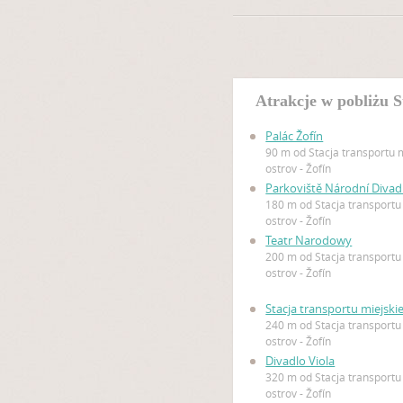
Atrakcje w pobliżu S
Palác Žofín
90 m od Stacja transportu 
ostrov - Žofín
Parkoviště Národní Divad
180 m od Stacja transportu
ostrov - Žofín
Teatr Narodowy
200 m od Stacja transportu
ostrov - Žofín
Stacja transportu miejski
240 m od Stacja transportu
ostrov - Žofín
Divadlo Viola
320 m od Stacja transportu
ostrov - Žofín