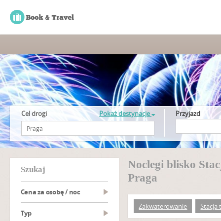
Cel drogi
Pokaż destynacje
Przyjazd
Noclegi blisko Sta
szukaj
Praga
Cena za osobę / noc
Zakwaterowanie
Stacja 
Typ