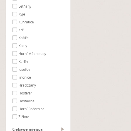
Letňany
Kyje
Kunratice
Krč
Košíře
Kbely
Horní Měcholupy
Karlín
Josefov
Jinonice
Hradczany
Hostivař
Hostavice
Horní Počernice
Žižkov
Ciekawe miejsca