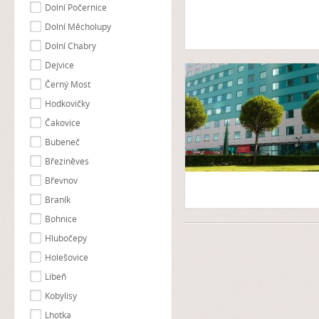
Dolní Počernice
Dolní Měcholupy
Dolní Chabry
Dejvice
Černý Most
Hodkovičky
Čakovice
Bubeneč
Březiněves
Břevnov
Braník
Bohnice
Hlubočepy
Holešovice
Libeň
Kobylisy
Lhotka