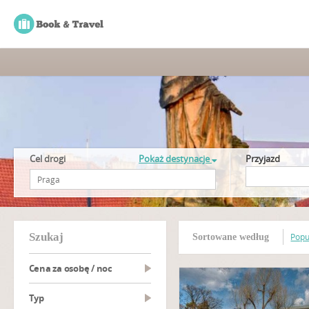
Cel drogi
Pokaż destynacje
Przyjazd
szukaj
Popu
Sortowane według
Cena za osobę / noc
Typ