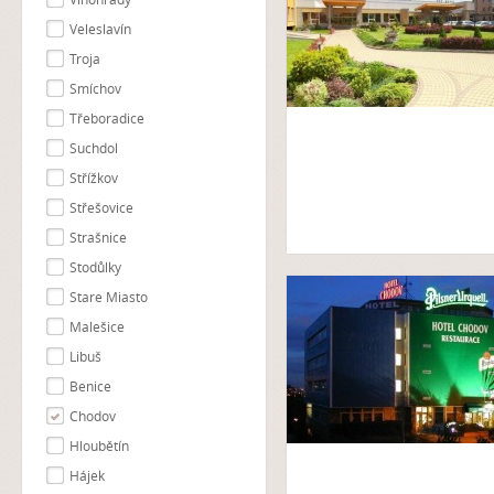
Veleslavín
Troja
Smíchov
Třeboradice
Suchdol
Střížkov
Střešovice
Strašnice
Stodůlky
Stare Miasto
Malešice
Libuš
Benice
Chodov
Hloubětín
Hájek