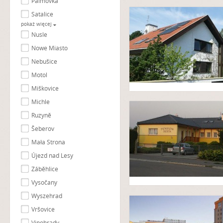
Palmovka
Satalice
pokaż więcej
Nusle
Nowe Miasto
Nebušice
Motol
Miškovice
Michle
Ruzyně
Šeberov
Mała Strona
Újezd nad Lesy
Záběhlice
Vysočany
Wyszehrad
Vršovice
Vinohrady