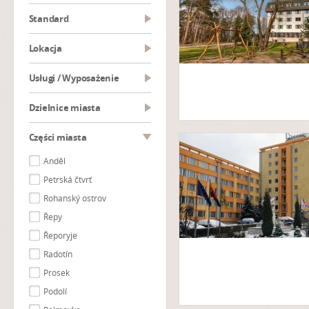
Standard
Lokacja
Usługi / Wyposażenie
Dzielnice miasta
Części miasta
Anděl
Petrská čtvrť
Rohanský ostrov
Řepy
Řeporyje
Radotín
Prosek
Podolí