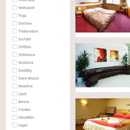
Veleslavín
Troja
Smíchov
Třeboradice
Suchdol
Střížkov
Střešovice
Strašnice
Stodůlky
Stare Miasto
Malešice
Libuš
Benice
Chodov
Hloubětín
Hájek