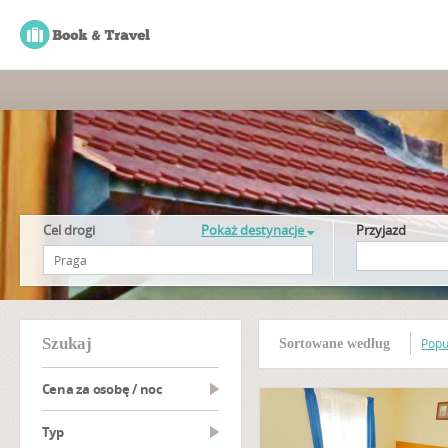
Cel drogi
Pokaż destynacje
Przyjazd
szukaj
Popu
Sortowane według
Cena za osobę / noc
Typ