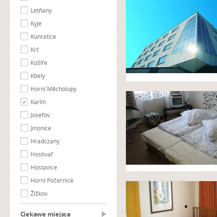
Letňany
Kyje
Kunratice
Krč
Košíře
Kbely
Horní Měcholupy
Karlín
Josefov
Jinonice
Hradczany
Hostivař
Hostavice
Horní Počernice
Žižkov
Ciekawe miejsca