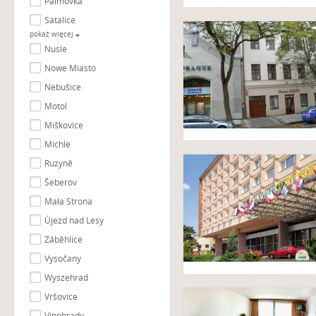
Palmovka
Satalice
pokaż więcej
Nusle
Nowe Miasto
Nebušice
Motol
Miškovice
Michle
Ruzyně
Šeberov
Mała Strona
Újezd nad Lesy
Záběhlice
Vysočany
Wyszehrad
Vršovice
Vinohrady