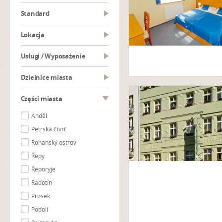
Standard
Lokacja
Usługi / Wyposażenie
Dzielnice miasta
Części miasta
Anděl
Petrská čtvrť
Rohanský ostrov
Řepy
Řeporyje
Radotín
Prosek
Podolí