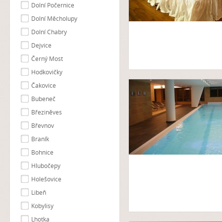
Dolní Počernice
Dolní Měcholupy
Dolní Chabry
Dejvice
Černý Most
Hodkovičky
Čakovice
Bubeneč
Březiněves
Břevnov
Braník
Bohnice
Hlubočepy
Holešovice
Libeň
Kobylisy
Lhotka