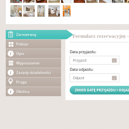
Zarezerwuj
Formularz rezerwacyjny -
Pokoje
Data przyjazdu:
Opis
Wyposażenie
Data odjazdu:
Zasady działalności
Praga
Okolica