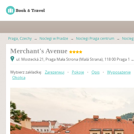
Praga, Czechy
→
Noclegi w Pradze
→
Noclegi Praga centrum
→
Nocleg
Merchant's Avenue
ul. Mostecká 21, Praga Mała Strona (Malá Strana), 118 00 Praga 1
Wybierz zakładkę:
Zarezerwuj
•
Pokoje
•
Opis
•
Wyposażenie
Okolica