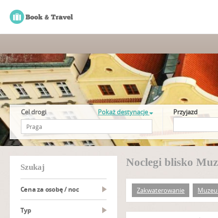
Cel drogi
Pokaż destynacje
Przyjazd
Noclegi blisko Mu
szukaj
Cena za osobę / noc
Zakwaterowanie
Muzeu
Typ