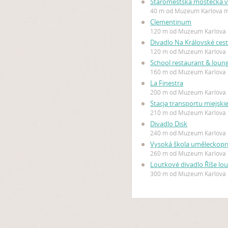
Staroměstská mostecká 
40 m od Muzeum Karlova 
Clementinum
120 m od Muzeum Karlova
Divadlo Na Královské ces
120 m od Muzeum Karlova
School restaurant & loun
160 m od Muzeum Karlova
La Finestra
200 m od Muzeum Karlova
Stacja transportu miejski
210 m od Muzeum Karlova
Divadlo Disk
240 m od Muzeum Karlova
Vysoká škola uměleckopr
260 m od Muzeum Karlova
Loutkové divadlo Říše lo
300 m od Muzeum Karlova