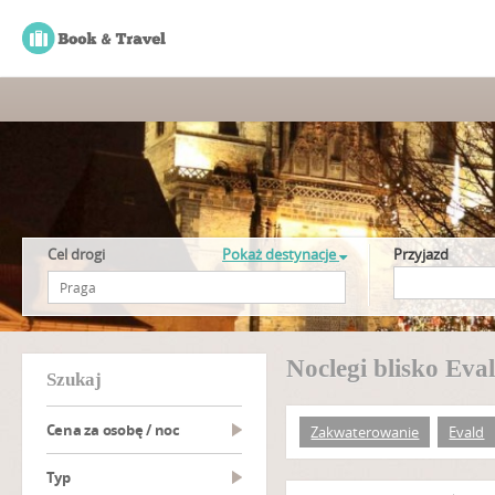
Cel drogi
Pokaż destynacje
Przyjazd
Noclegi blisko Eva
szukaj
Cena za osobę / noc
Zakwaterowanie
Evald
Typ