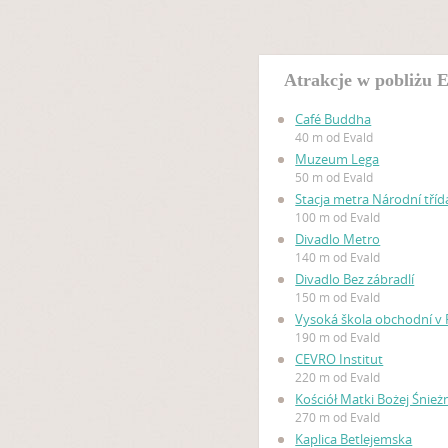
Atrakcje w pobliżu 
Café Buddha
40 m od Evald
Muzeum Lega
50 m od Evald
Stacja metra Národní tříd
100 m od Evald
Divadlo Metro
140 m od Evald
Divadlo Bez zábradlí
150 m od Evald
Vysoká škola obchodní v 
190 m od Evald
CEVRO Institut
220 m od Evald
Kościół Matki Bożej Śnież
270 m od Evald
Kaplica Betlejemska