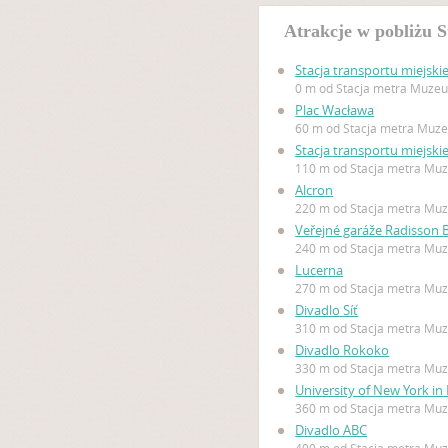
Atrakcje w pobliżu 
Stacja transportu miejsk
0 m od Stacja metra Muze
Plac Wacława
60 m od Stacja metra Muz
Stacja transportu miejsk
110 m od Stacja metra Mu
Alcron
220 m od Stacja metra Mu
Veřejné garáže Radisson B
240 m od Stacja metra Mu
Lucerna
270 m od Stacja metra Mu
Divadlo Síť
310 m od Stacja metra Mu
Divadlo Rokoko
330 m od Stacja metra Mu
University of New York in
360 m od Stacja metra Mu
Divadlo ABC