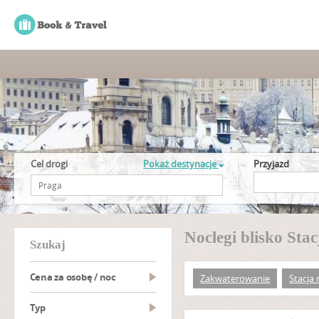
Cel drogi
Pokaż destynacje
Przyjazd
Noclegi blisko St
szukaj
Cena za osobę / noc
Zakwaterowanie
Stacja
Typ