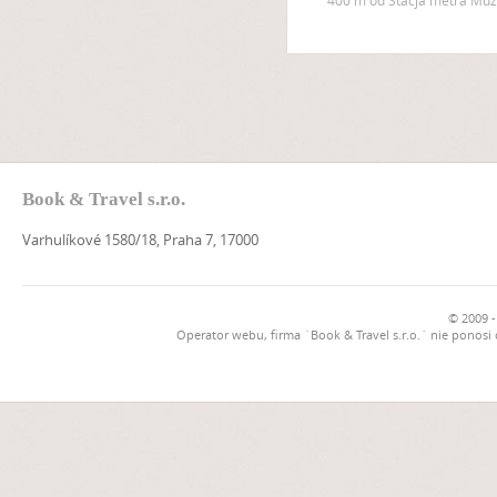
400 m od Stacja metra Mu
Book & Travel s.r.o.
Varhulíkové 1580/18, Praha 7, 17000
© 2009 -
Operator webu, firma `Book & Travel s.r.o.` nie ponosi