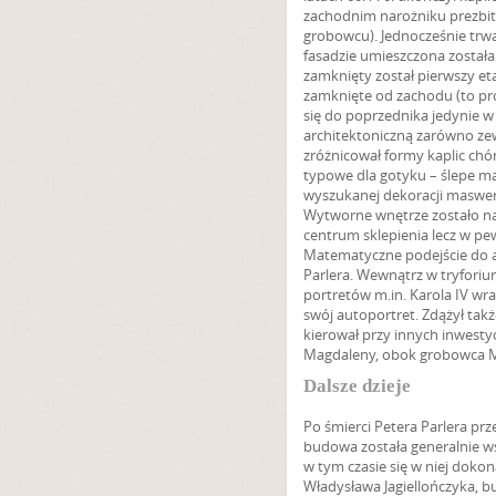
zachodnim narożniku prezbi
grobowcu). Jednocześnie trwał
fasadzie umieszczona została
zamknięty został pierwszy et
zamknięte od zachodu (to pro
się do poprzednika jedynie w 
architektoniczną zarówno zewn
zróżnicował formy kaplic chó
typowe dla gotyku – ślepe mas
wyszukanej dekoracji maswerk
Wytworne wnętrze zostało nak
centrum sklepienia lecz w pe
Matematyczne podejście do arc
Parlera. Wewnątrz w tryforium
portretów m.in. Karola IV wr
swój autoportret. Zdążył tak
kierował przy innych inwesty
Magdaleny, obok grobowca Ma
Dalsze dzieje
Po śmierci Petera Parlera prz
budowa została generalnie ws
w tym czasie się w niej dok
Władysława Jagiellończyka, 