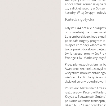
epoce sztuki romańskiej na t
czy salickiej katedry w Spirz
katedry. W tej świątyni odbył
Katedra gotycka
Gdy w 1344 praskie biskupst
odpowiedniej dla nowej rangi
Luksemburskiego, jego syna K
posiadało bogaty program ide
miejsce koronacji władców cz
także punkt docelowy pielgrz
św. Ignacego, prochy św. Prok
Ewangelii św. Marka czy część 
Przez pierwszych osiem lat b
Awinionie. Architekt założył 
wszystkim monumentalnego pi
wieńcem kaplic. Za życia arch
dwie od strony południowej i
Po śmierci Mateusza z Arras
rzeźbiarzowi Peterowi Parlero
Krzyża w Schwäbisch Gmünd). 
południowe ramie transeptu, 
latach 60. i 70. ukończył kap