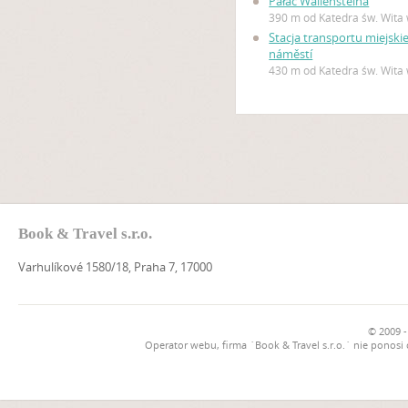
Pałac Wallensteina
390 m od Katedra św. Wita
Stacja transportu miejsk
náměstí
430 m od Katedra św. Wita
Book & Travel s.r.o.
Varhulíkové 1580/18, Praha 7, 17000
© 2009 -
Operator webu, firma `Book & Travel s.r.o.` nie ponosi