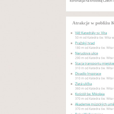
koronacja na królową Czech i 
Atrakcje w pobliżu 
Věž Katedrály sv. Víta
50 m od Katedra św. Wita 
Pražský hrad
180 m od Katedra św. Wita
Nerudova ulice
290 m od Katedra św. Wita
Stacja transportu miejski
310 m od Katedra św. Wita
Divadlo Inspirace
310 m od Katedra św. Wita
Zlatá ulička
360 m od Katedra św. Wita
Kościół św. Mikołaja
370 m od Katedra św. Wita
Akademie múzických uměn
370 m od Katedra św. Wita