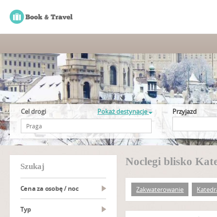
Cel drogi
Pokaż destynacje
Przyjazd
Noclegi blisko Kat
szukaj
Cena za osobę / noc
Zakwaterowanie
Katedr
Typ