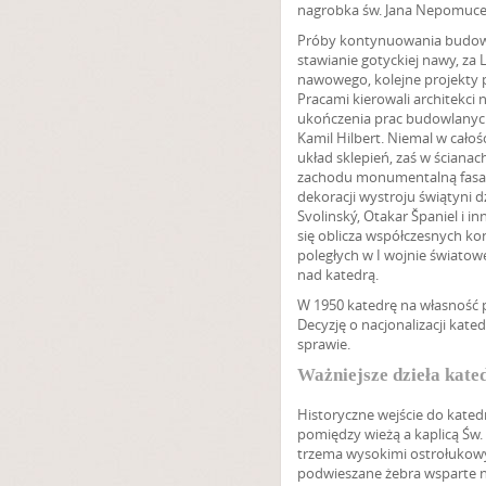
nagrobka św. Jana Nepomuce
Próby kontynuowania budowy 
stawianie gotyckiej nawy, z
nawowego, kolejne projekty 
Pracami kierowali architekci 
ukończenia prac budowlanych,
Kamil Hilbert. Niemal w całoś
układ sklepień, zaś w ściana
zachodu monumentalną fasadą
dekoracji wystroju świątyni dz
Svolinský, Otakar Španiel i 
się oblicza współczesnych k
poległych w I wojnie światow
nad katedrą.
W 1950 katedrę na własność 
Decyzję o nacjonalizacji kate
sprawie.
Ważniejsze dzieła kate
Historyczne wejście do kated
pomiędzy wieżą a kaplicą Św.
trzema wysokimi ostrołukowy
podwieszane żebra wsparte na