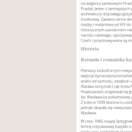
na wzgórzu zamkowym Hrad
Pradze. Jeden z cenniejszych
architektury dojrzałego goty
środkowej. Zawiera cenne dzie
rzeźby i malarstwa od XIV do 
historycznym panteonem n
narodu czeskiego, spoczywaj
Czech i przechowywane są in
Historia
Rotunda i romańska ka
Pierwszy kościół w tym miejsc
wejścia) był wczesnoromańską
aneks od zachodu, obejście i
Wacław otrzymał z rąk króla 
Hradczanach znajdował się g
św. Wacława (w południowej a
Z kolei w 1039 złożone tu zos
jednak okazała się niewystarcz
Wacława.
W roku 1060, książę Spitygnie
formę trójnawowej bazyliki o
wieże przy zachodnim transep