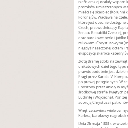
rzeźbiarskiej ocalały wspornik
proroków umieszczonych w arc
mieści się skarbiec (Korunní 
koroną Św. Wacława na czele.
które jest obecnie dostępne 
Czech, przewodniczący Kapitu
Senatu Republiki Czeskiej, p
oraz barokowe berło i jabłko 
relikwiami Chrystusowymi (m.i
niegdyś nasączonej octem i rz
ekspozycji skarbca katedry Św
Złotą Bramę zdobi na zewnątr
unikatowych dzieł tego typu n
prawdopodobnie jest dziełem
Pragi przez Karola IV. Kompoz
po prawej potępionych. W cen
unoszony przez anioły w asyś
środkowej strefie świętych 
Ludmiłę i Wojciecha). Poniżej
adorują Chrystusa i patronów
Wnętrze zawiera wiele cennych
Parlera, barokowy nagrobek ś
Dnia 26 maja 1303 r. w wcześni