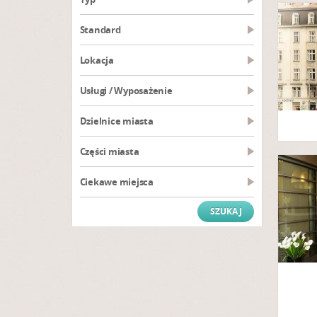
Standard
Lokacja
Usługi / Wyposażenie
Dzielnice miasta
Części miasta
Ciekawe miejsca