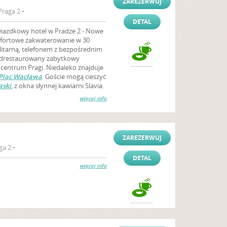
ZAREZERWUJ
raga 2 •
DETAL
wiazdkowy hotel w Pradze 2 - Nowe
mfortowe zakwaterowanie w 30
litarną, telefonem z bezpośrednim
 odrestaurowany zabytkowy
centrum Pragi. Niedaleko znajduje
Plac Wacława
. Goście mogą cieszyć
aski
, z okna słynnej kawiarni Slavia.
więcej info
ZAREZERWUJ
a 2 •
DETAL
więcej info