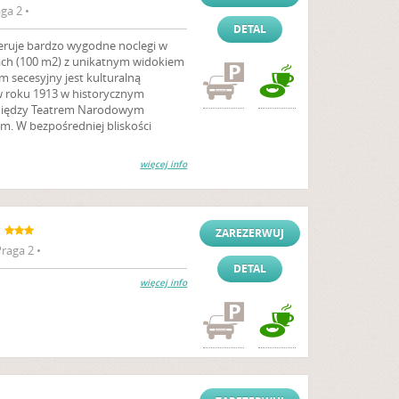
ga 2 •
DETAL
ruje bardzo wygodne noclegi w
ch (100 m2) z unikatnym widokiem
m secesyjny jest kulturalną
roku 1913 w historycznym
 między Teatrem Narodowym
m. W bezpośredniej bliskości
więcej info
ZAREZERWUJ
raga 2 •
DETAL
więcej info