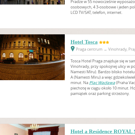
Pradze w 55 nowocześnie wyposażon
osobowych, 4 3-osobowe i jeden pok
LCD TV/SAT, telefon, internet.
Hotel Tosca
Praga centrum
→
Vinohrady, Prag
Tosca Hotel Praga znajduje się w sa
Vinohrady, przy spokojnej ulicy w p
Namesti Míru). Bardzo blisko hotelu 
A (Namesti Miru) a więc gdziekolwi
minut. Na
Plac Wacława
(Praha Vac
piechotę w ciągu około 10 minut. Ho
pamiątek oraz parking strzeżony.
Hotel a Residence ROYA