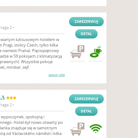
ZAREZERWUJ
raga 2 •
DETAL
otwartym luksusowym hotelem w
Pragi, stolicy Czech, tylko kilka
 namesti Praha). Pięciopiętrowy
adze w 59 pokojach z klimatyzacją
sprawnych). Wszystkie pokoje
t, minibar, sejf.
więcej info
KA
ZAREZERWUJ
raga 2 •
DETAL
 wypoczynek, spokojną i
zinnego. Hotel był nowo otwarty po
blanka znajduje się w samotnym
otą od Václavského náměstí i kilka