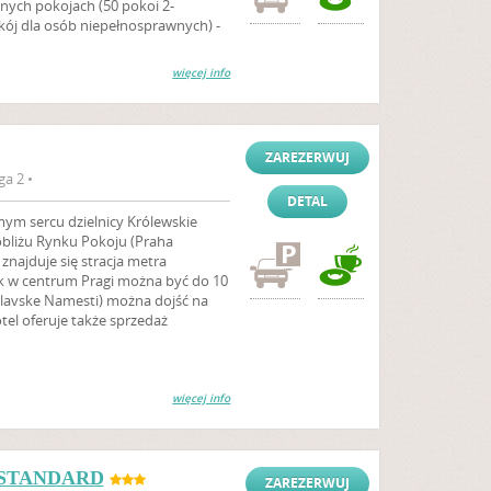
ych pokojach (50 pokoi 2-
ój dla osób niepełnosprawnych) -
więcej info
ZAREZERWUJ
a 2 •
DETAL
mym sercu dzielnicy Królewskie
obliżu Rynku Pokoju (Praha
znajduje się stracja metra
ek w centrum Pragi można być do 10
lavske Namesti) można dojść na
tel oferuje także sprzedaż
więcej info
L STANDARD
ZAREZERWUJ