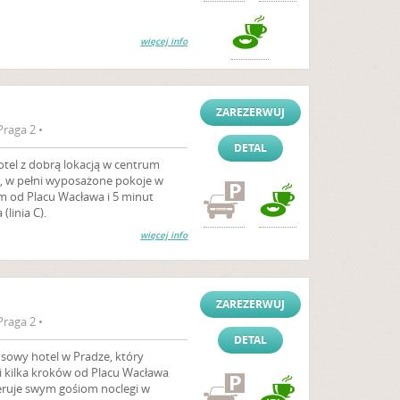
więcej info
ZAREZERWUJ
raga 2 •
DETAL
otel z dobrą lokacją w centrum
e, w pełni wyposażone pokoje w
m od Placu Wacława i 5 minut
(linia C).
więcej info
ZAREZERWUJ
raga 2 •
DETAL
sowy hotel w Pradze, który
 kilka kroków od Placu Wacława
feruje swym gośiom noclegi w