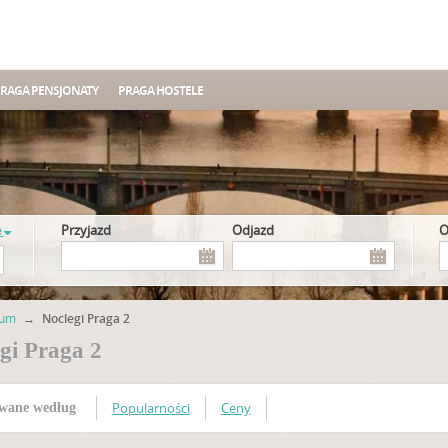
RAGA PENSJONATY
PRAGA HOSTELE
e
Przyjazd
Odjazd
rum
→
Noclegi Praga 2
gi Praga 2
Popularności
Ceny
wane według