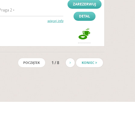
ZAREZERWUJ
raga 2 •
DETAL
więcej info
1 / 8
POCZĄTEK
KONIEC