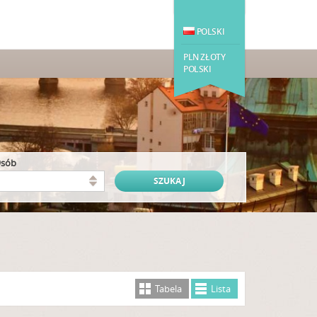
POLSKI
PLN ZŁOTY
POLSKI
osób
Tabela
Lista