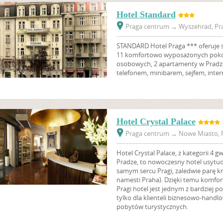
Hotel Standard
Praga centrum
→
Wyszehrad, Pra
STANDARD Hotel Praga *** oferuje 
11 komfortowo wyposażonych pokoja
osobowych, 2 apartamenty w Pradze
telefonem, minibarem, sejfem, inte
Hotel Crystal Palace
Praga centrum
→
Nowe Miasto, P
Hotel Crystal Palace, z kategorii 4
Pradze, to nowoczesny hotel usytuo
samym sercu Pragi, zaledwie parę k
namesti Praha). Dzięki temu komf
Pragi hotel jest jednym z bardziej 
tylko dla klienteli biznesowo-handlo
pobytów turystycznych.