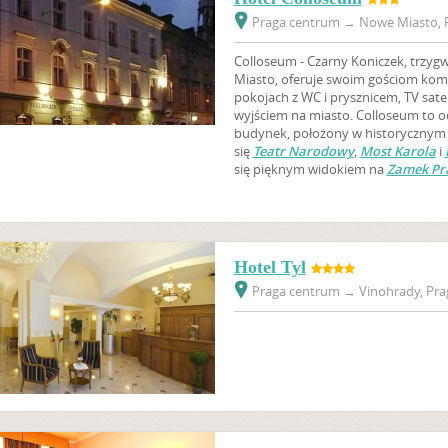
Praga centrum
→
Nowe Miasto, P
Colloseum - Czarny Koniczek, trzyg
Miasto, oferuje swoim gościom ko
pokojach z WC i prysznicem, TV sate
wyjściem na miasto. Colloseum to
budynek, położony w historycznym 
się
Teatr Narodowy
,
Most Karola
i
się pięknym widokiem na
Zamek Pr
Hotel Tyl
Praga centrum
→
Vinohrady, Prag