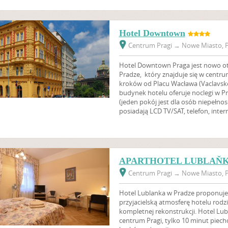
Hotel Downtown
Centrum Pragi
→
Nowe Miasto, P
Hotel Downtown Praga jest nowo 
Pradze, który znajduje się w centrum 
kroków od Placu Wacława (Vaclavske
budynek hotelu oferuje noclegi w Pr
(jeden pokój jest dla osób niepełno
posiadają LCD TV/SAT, telefon, interne
APARTHOTEL LUBLAŇ
Centrum Pragi
→
Nowe Miasto, P
Hotel Lublanka w Pradze proponuje
przyjacielską atmosferę hotelu rod
kompletnej rekonstrukcji. Hotel Lu
centrum Pragi, tylko 10 minut piech