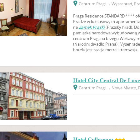
Centrum Pragi
→
Wyszehrad, Pra
Praga Residence STANDARD **** ofe
Pradze w luksusowych apartamenta
na
Zamek Praski
(Prazsky hrad). Do
pamiątką narodową wybudowaną w 
centrum Pragi na brzegu Wełtawy
(Narodni divadlo Praha) i Vysehrade
hotelu jest stacja metra i tramwaju.
Hotel City Central De Luxe
Centrum Pragi
→
Nowe Miasto, P
Hotel Colloseum