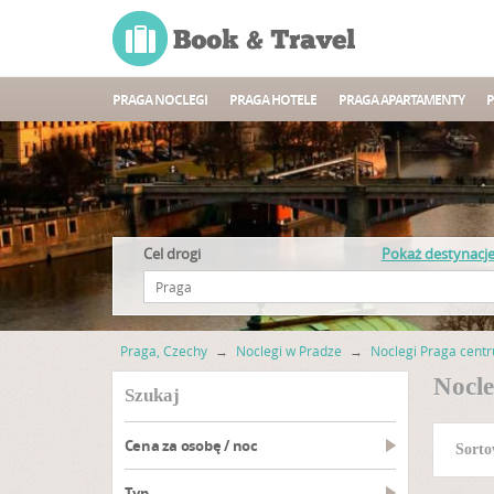
PRAGA NOCLEGI
PRAGA HOTELE
PRAGA APARTAMENTY
P
Cel drogi
Pokaż destynacj
Praga, Czechy
→
Noclegi w Pradze
→
Noclegi Praga cent
Nocle
szukaj
Cena za osobę / noc
Sorto
Typ