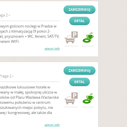
ZAREZERWUJ
ga 2 •
DETAL
swym gościom noclegi w Pradze w
ch z klimatyzacją (9 pokoi 2-
), prysznicem + WC, fenem, SAT/TV,
rnetem WIFI.
więcej info
ZAREZERWUJ
raga 2 •
DETAL
 gwiazdkowe luksusowe hotele w
wany w małej, spokojnej uliczce w
roków od Placu Wacława (Vaclavske
ortowemu położeniu w centrum
poszukiwanych miejsc pobytu, nie
wej i kongresowej, ale także dla
więcej info