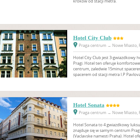
kroków od stacji metra.
Hotel City Club
Praga centrum
→
Nowe Miasto, P
Hotel City Club jest 3-gwiazdkowy h
Pragi. Hotel ten oferuje komfortow
centrum, zaledwie 15minut spacere
spacerem od stacji metra I.P Pavlova 
Hotel Sonata
Praga centrum
→
Nowe Miasto, P
Hotel Sonata to 4 gwiazdkowy luksu
znajduje się w samym centrum Pragi
(Vaclavske namesti Praha). Hotel o