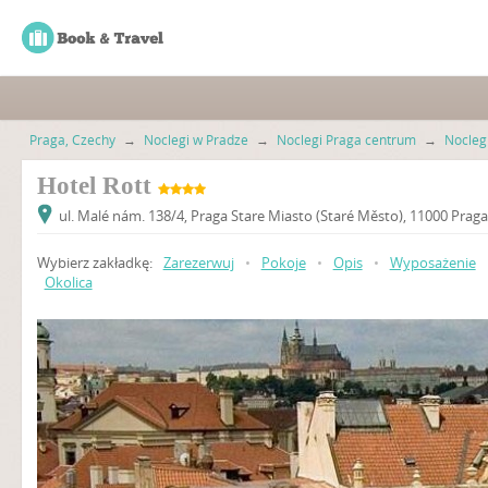
Praga, Czechy
→
Noclegi w Pradze
→
Noclegi Praga centrum
→
Nocleg
Hotel Rott
ul. Malé nám. 138/4, Praga Stare Miasto (Staré Město), 11000 Pra
Wybierz zakładkę:
Zarezerwuj
•
Pokoje
•
Opis
•
Wyposażenie
Okolica