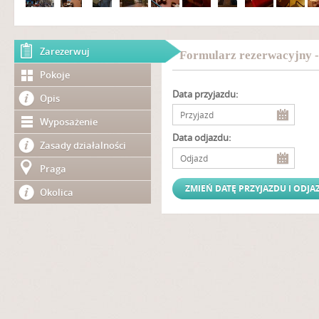
Zarezerwuj
Formularz rezerwacyjny -
Pokoje
Data przyjazdu:
Opis
Wyposażenie
Data odjazdu:
Zasady działalności
Praga
Okolica