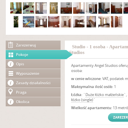
Zarezerwuj
Studio - 1 osoba - Aparta
Studios
Pokoje
Opis
Apartamenty Angel Studios oferuje
osoba:
Wyposażenie
w cenie wliczone
: VAT, podatek m
Zasady działalności
Maksymalna ilość osób
: 1
Praga
Łóżka
: `
Duże łóżko małżeńskie
`,
łóżko (single)
`
Okolica
Wielkość apartamentu
: 13 met
ZAREZE