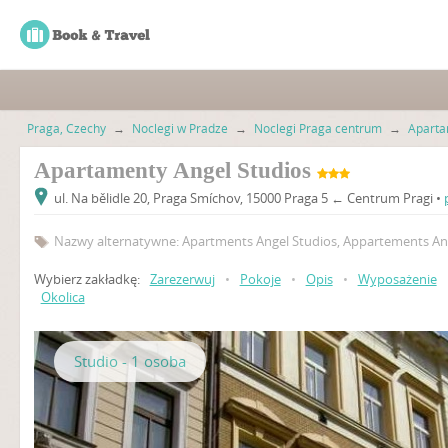
Praga, Czechy
→
Noclegi w Pradze
→
Noclegi Praga centrum
→
Aparta
Apartamenty Angel Studios
ul. Na bělidle 20, Praga Smíchov, 15000 Praga 5 ← Centrum Pragi •
Nazwy alternatywne: Apartments Angel Studios, Appartements Ang
Wybierz zakładkę:
Zarezerwuj
•
Pokoje
•
Opis
•
Wyposażenie
Okolica
Studio - 1 osoba